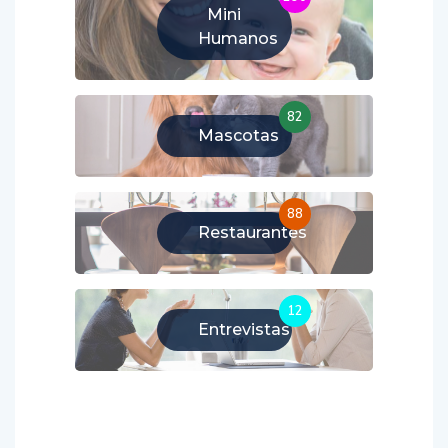
Mini
Humanos
82
Mascotas
88
Restaurantes
12
Entrevistas