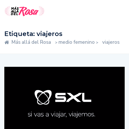
Etiqueta:
viajeros
Más allá del Rosa
medio femenino
viajeros
>
>