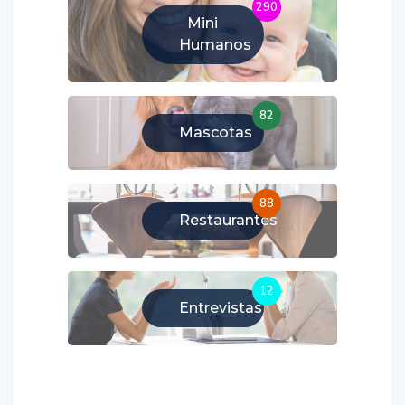
290
Mini
Humanos
82
Mascotas
88
Restaurantes
12
Entrevistas