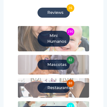
26
Reviews
290
Mini
Humanos
82
Mascotas
88
Restaurantes
12