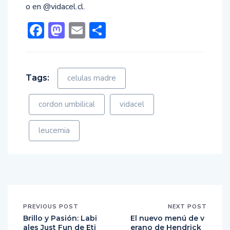
o en @vidacel.cl.
Facebook
Mastodon
Email
Compartir
Tags:
celulas madre
cordon umbilical
vidacel
leucemia
PREVIOUS POST
NEXT POST
Brillo y Pasión: Labi
El nuevo menú de v
ales Just Fun de Eti
erano de Hendrick