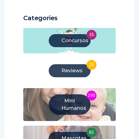
Categories
15
Concursos
26
Reviews
290
Mini
Humanos
82
Mascotas