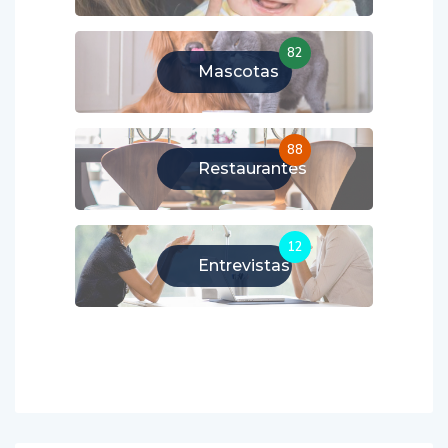
82
Mascotas
88
Restaurantes
12
Entrevistas