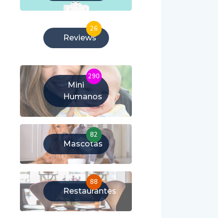
26
Reviews
290
Mini
Humanos
82
Mascotas
88
Restaurantes