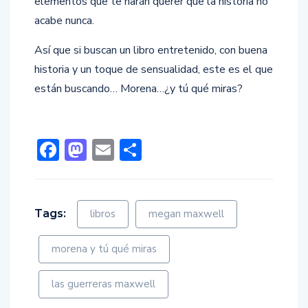
elementos que te harán querer que la historia no
acabe nunca.
Así que si buscan un libro entretenido, con buena
historia y un toque de sensualidad, este es el que
están buscando… Morena…¿y tú qué miras?
Facebook
Mastodon
Email
Compartir
Tags:
libros
megan maxwell
morena y tú qué miras
las guerreras maxwell