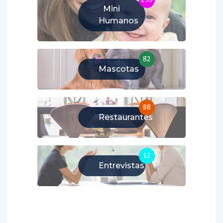
Mini
Humanos
82
Mascotas
88
Restaurantes
12
Entrevistas