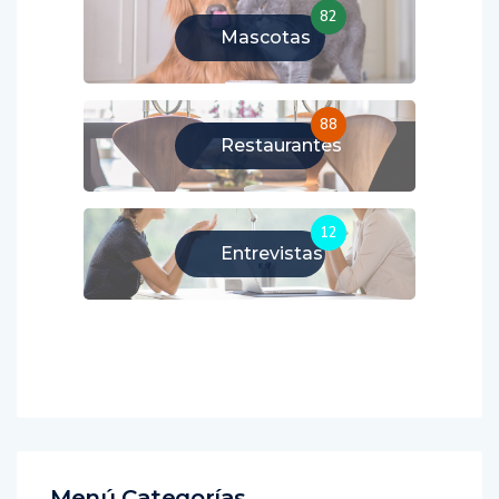
82
Mascotas
88
Restaurantes
12
Entrevistas
Menú Categorías