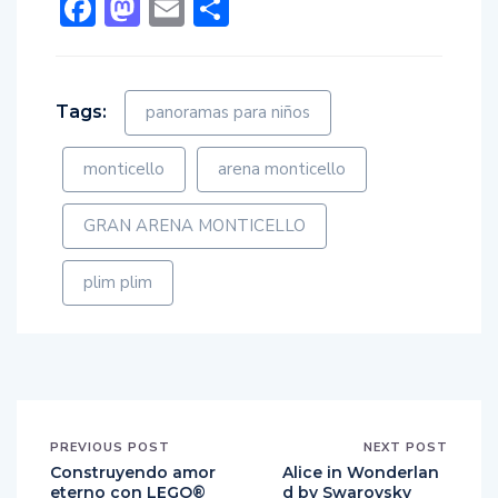
Facebook
Mastodon
Email
Compartir
Tags:
panoramas para niños
monticello
arena monticello
GRAN ARENA MONTICELLO
plim plim
PREVIOUS POST
NEXT POST
Construyendo amor
Alice in Wonderlan
eterno con LEGO®
d by Swarovsky