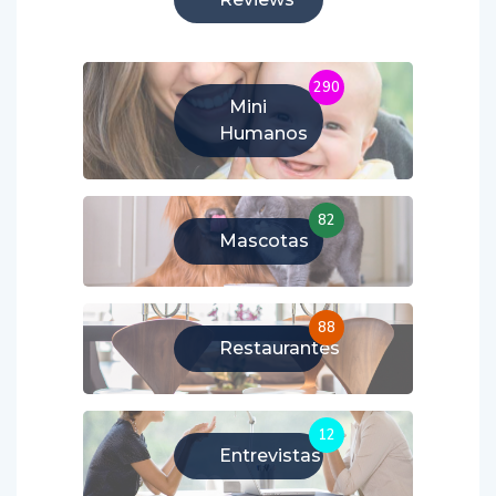
290
Mini
Humanos
82
Mascotas
88
Restaurantes
12
Entrevistas