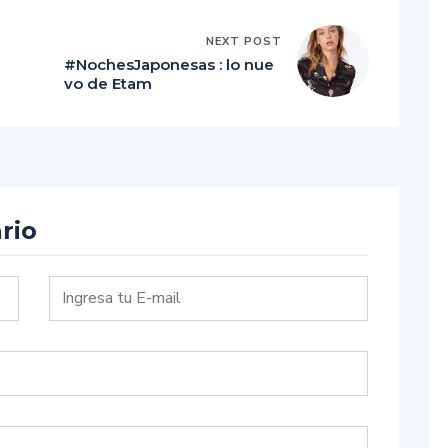
NEXT POST
#NochesJaponesas : lo nue
vo de Etam
rio