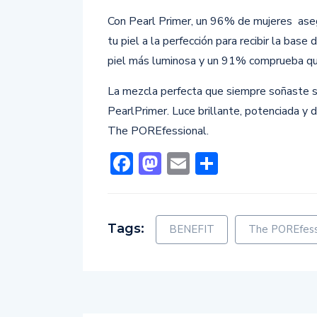
Con Pearl Primer, un 96% de mujeres ase
tu piel a la perfección para recibir la bas
piel más luminosa y un 91% comprueba que
La mezcla perfecta que siempre soñaste si
PearlPrimer. Luce brillante, potenciada y d
The POREfessional.
Facebook
Mastodon
Email
Comparti
Tags:
BENEFIT
The POREfess