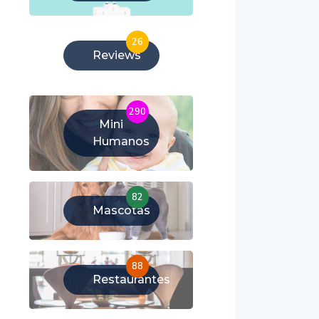
26
Reviews
290
Mini
Humanos
82
Mascotas
88
Restaurantes