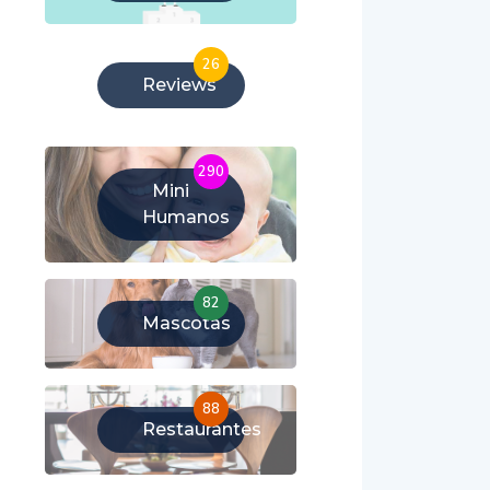
26
Reviews
290
Mini
Humanos
82
Mascotas
88
Restaurantes