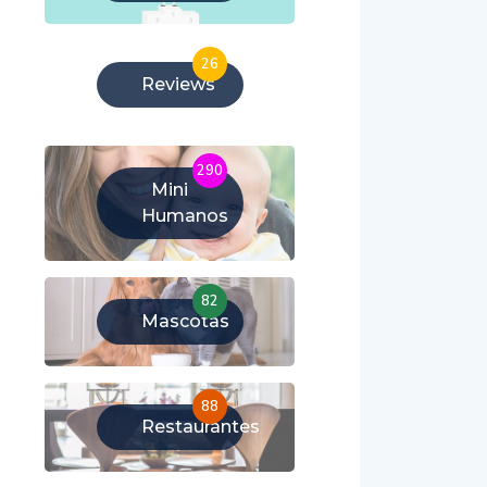
26
Reviews
290
Mini
Humanos
82
Mascotas
88
Restaurantes