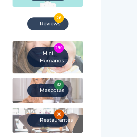
26
Reviews
290
Mini
Humanos
82
Mascotas
88
Restaurantes