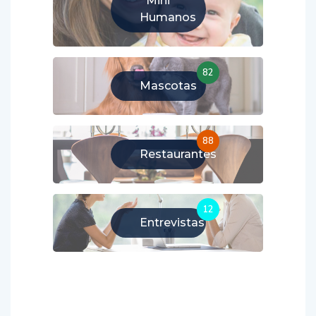
Mini
Humanos
82
Mascotas
88
Restaurantes
12
Entrevistas