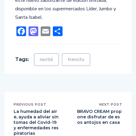
este nuevo saborizante de edición limitada,
disponible en los supermercados Líder, Jumbo y
Santa Isabel.
Facebook
Mastodon
Email
Compartir
Tags:
nestlé
trencito
PREVIOUS POST
NEXT POST
La humedad del air
BRAVO CREAM prop
e, ayuda a aliviar sín
one disfrutar de es
tomas del Covid-19
os antojos en casa
y enfermedades res
piratorias