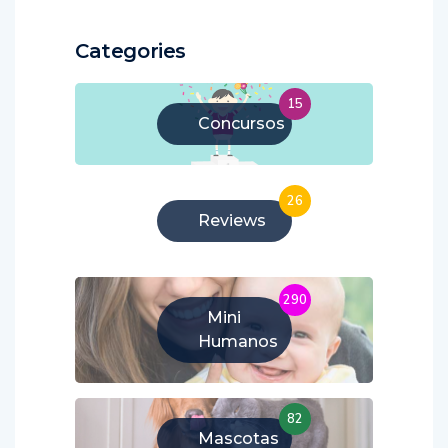
Categories
15
Concursos
26
Reviews
290
Mini
Humanos
82
Mascotas