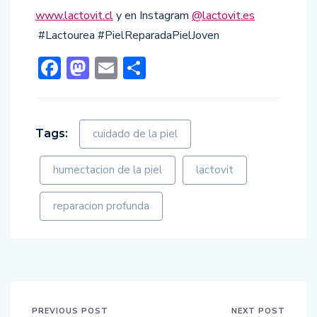
www.lactovit.cl
y en Instagram
@lactovit.es
#Lactourea #PielReparadaPielJoven
Facebook
Mastodon
Email
Compartir
Tags:
cuidado de la piel
humectacion de la piel
lactovit
reparacion profunda
PREVIOUS POST
NEXT POST