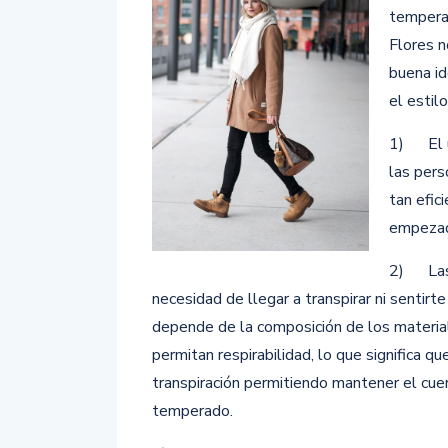
temperat
Flores n
buena id
el estil
1) El us
las pers
tan efic
empezado
2) Las 
necesidad de llegar a
transpirar ni sentirt
depende de la composición de los materia
permitan respirabilidad, lo que significa qu
transpiración permitiendo mantener el cue
temperado.