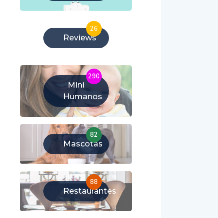
26
Reviews
290
Mini
Humanos
82
Mascotas
88
Restaurantes