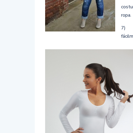
costu
ropa.
7) La
fácil