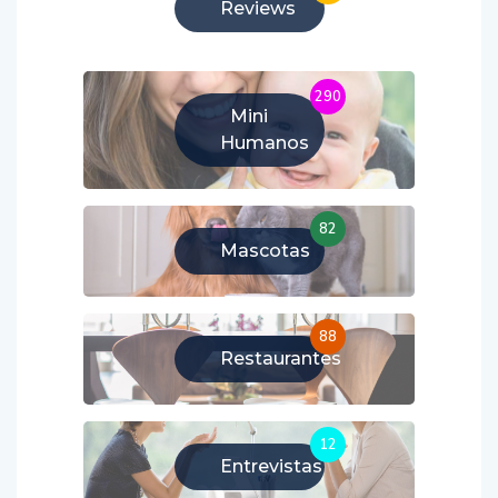
Reviews
290
Mini
Humanos
82
Mascotas
88
Restaurantes
12
Entrevistas