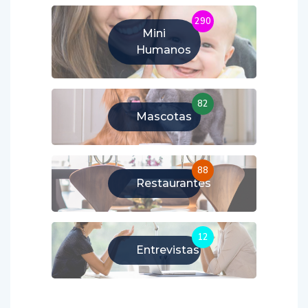
290
Mini
Humanos
82
Mascotas
88
Restaurantes
12
Entrevistas