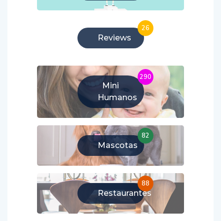
26
Reviews
290
Mini
Humanos
82
Mascotas
88
Restaurantes