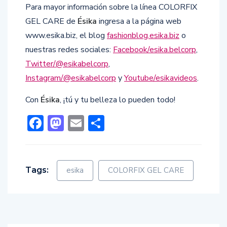
Para mayor información sobre la línea COLORFIX
GEL CARE de
Ésika
ingresa a la página web
www.esika.biz, el blog
fashionblog.esika.biz
o
nuestras redes sociales:
Facebook/esika.belcorp
,
Twitter/@esikabelcorp
,
Instagram/@esikabelcorp
y
Youtube/esikavideos
.
Con
Ésika
, ¡tú y tu belleza lo pueden todo!
Facebook
Mastodon
Email
Compartir
Tags:
esika
COLORFIX GEL CARE