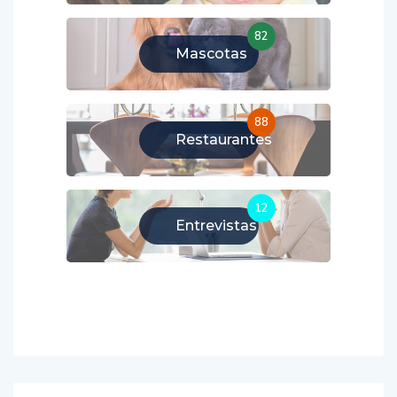
82
Mascotas
88
Restaurantes
12
Entrevistas