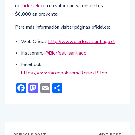
de
Ticketek
con un valor que va desde los
$6.000 en preventa.
Para más información visitar páginas oficiales:
Web Oficial:
http://www.bierfest-santiago.cl
Instagram:
@Bierfest_santiago
Facebook:
https://www.facebook.com/BierfestStgo
Facebook
Mastodon
Email
Compartir
PREVIOUS POST
NEXT POST