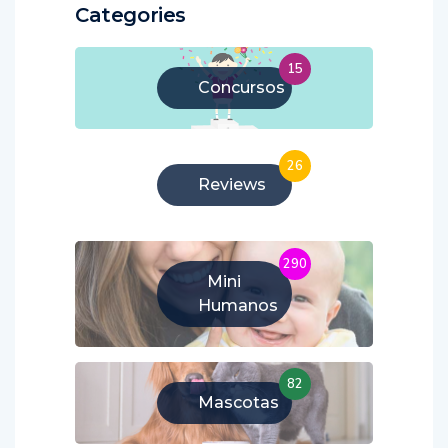
Categories
15
Concursos
26
Reviews
290
Mini
Humanos
82
Mascotas