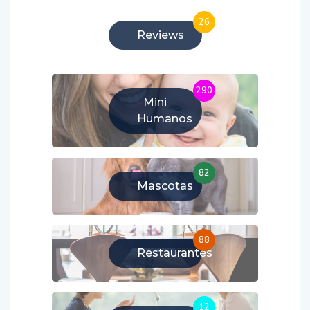
26
Reviews
290
Mini
Humanos
82
Mascotas
88
Restaurantes
12