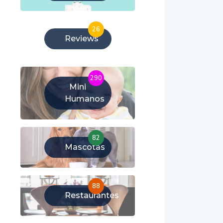
26
Reviews
290
Mini
Humanos
82
Mascotas
88
Restaurantes