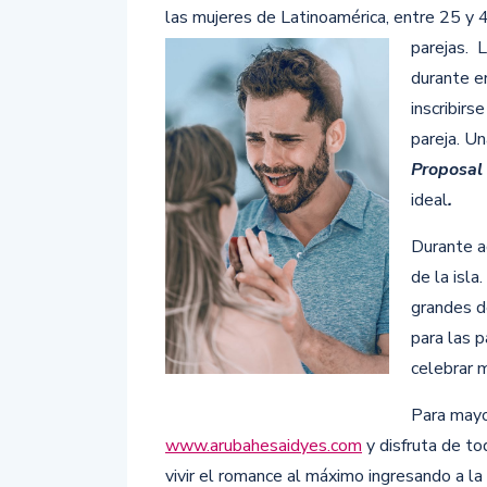
las mujeres de Latinoamérica, entre 25 y 
parejas. 
durante e
inscribirs
pareja. U
Proposal 
ideal
.
Durante a
de la isla
grandes d
para las 
celebrar 
Para mayo
www.arubahesaidyes.com
y disfruta de t
vivir el romance al máximo ingresando a la