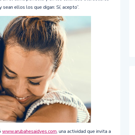
y sean ellos los que digan: Sí, acepto”.
eó
www.arubahesaidyes.com
, una actividad que invita a