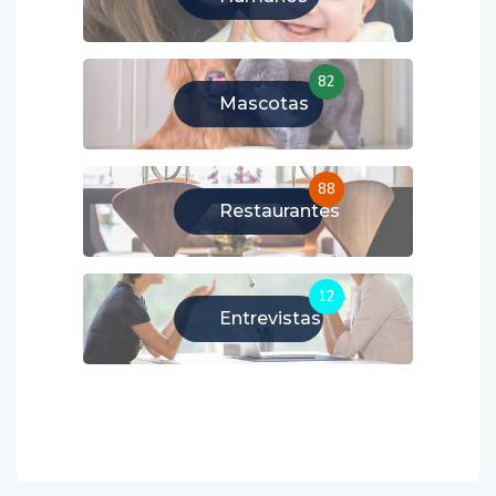
82
Mascotas
88
Restaurantes
12
Entrevistas