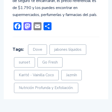
de seguro te encantarán, el precio referencial es
de $1.790 y los puedes encontrar en
supermercados, perfumerías y farmacias del país.
Facebook
Mastodon
Email
Compartir
Tags:
Dove
jabones líquidos
sunset
Go Fresh
Karité - Vainilla Coco
Jazmín
Nutrición Profunda y Exfoliación.