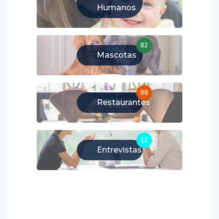
Humanos
82
Mascotas
88
Restaurantes
12
Entrevistas